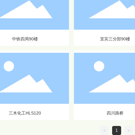
中铁四局90楼
宜宾三分部90楼
三木化工HLS120
四川路桥
1
<
>