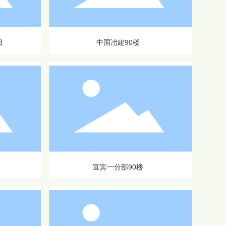
目
中国冶建90楼
宜宾一分部90楼